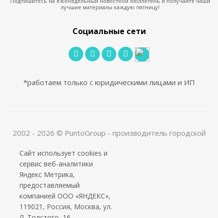
Подпишитесь на еженедельный новостной бюллетень и получайте наши
лучшие материалы каждую пятницу!
Социальные сети
*работаем только с юридическими лицами и ИП
2002 - 2026 © PuntoGroup - производитель городской
мебели.
Сайт использует cookies и
Производитель имеет право вносить изменения в
сервис веб-аналитики
техническую документацию с минимальными
Яндекс Метрика,
изменениями во внешнем виде продукта.
предоставляемый
ООО «Алюдеко-К» ИНН 4401028410 ОГРН
компанией ООО «ЯНДЕКС»,
1024400509121
119021, Россия, Москва, ул.
Л. Толстого, 16.