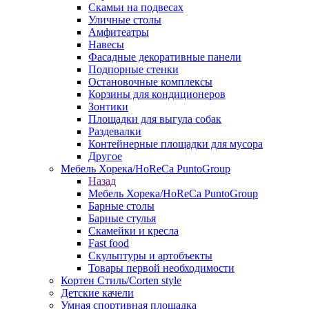
Скамьи на подвесах
Уличные столы
Амфитеатры
Навесы
Фасадные декоративные панели
Подпорные стенки
Остановочные комплексы
Корзины для кондиционеров
Зонтики
Площадки для выгула собак
Раздевалки
Контейнерные площадки для мусора
Другое
Мебель Хорека/HoReCa PuntoGroup
Назад
Мебель Хорека/HoReCa PuntoGroup
Барные столы
Барные стулья
Скамейки и кресла
Fast food
Скульптуры и артобъекты
Товары первой необходимости
Кортен Стиль/Corten style
Детские качели
Умная спортивная площадка