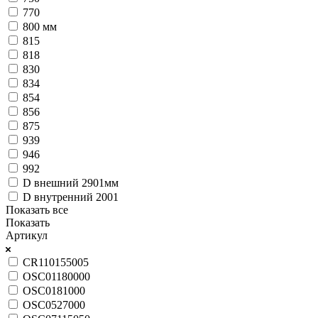
770
800 мм
815
818
830
834
854
856
875
939
946
992
D внешний 2901мм
D внутренний 2001
Показать все
Показать
Артикул
CR110155005
OSC01180000
OSC0181000
OSC0527000