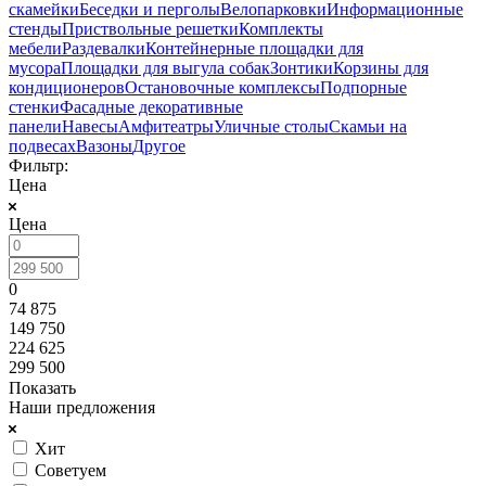
скамейки
Беседки и перголы
Велопарковки
Информационные
стенды
Приствольные решетки
Комплекты
мебели
Раздевалки
Контейнерные площадки для
мусора
Площадки для выгула собак
Зонтики
Корзины для
кондиционеров
Остановочные комплексы
Подпорные
стенки
Фасадные декоративные
панели
Навесы
Амфитеатры
Уличные столы
Скамьи на
подвесах
Вазоны
Другое
Фильтр:
Цена
Цена
0
74 875
149 750
224 625
299 500
Показать
Наши предложения
Хит
Советуем