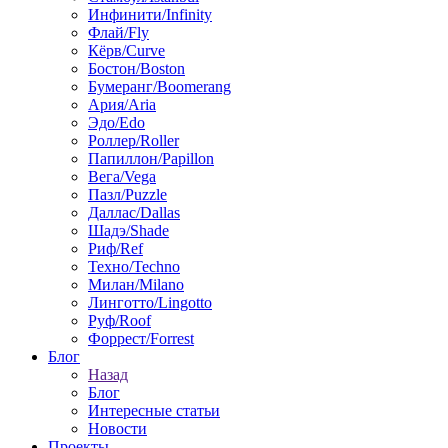
Инфинити/Infinity
Флай/Fly
Кёрв/Curve
Бостон/Boston
Бумеранг/Boomerang
Ария/Aria
Эдо/Edo
Роллер/Roller
Папиллон/Papillon
Вега/Vega
Пазл/Puzzle
Даллас/Dallas
Шадэ/Shade
Риф/Ref
Техно/Techno
Милан/Milano
Линготто/Lingotto
Руф/Roof
Форрест/Forrest
Блог
Назад
Блог
Интересные статьи
Новости
Проекты