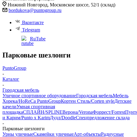
Нижний Новгород, ​Московское шоссе, 52/1 (склад)
bordukova@puntogroup.ru
Вконтакте
Telegram
RuTube
Парковые шезлонги
PuntoGroup
-
Каталог
-
Городская мебель
Уличное спортивное оборудование
Городская мебель
Мебель
Хорека/HoReCa PuntoGroup
Кортен Стиль/Corten style
Детские
качели
Умная спортивная
площадка
СПЛАЙН/SPLINE
Верона/Verona
Форрест/Forrest
Пунт
и Карим/Punto x Karim
Дудл/Doodle
Спецпредложение склада
-
Парковые шезлонги
Урны уличные
Скамейки уличные
Арт-объекты
Радиусные