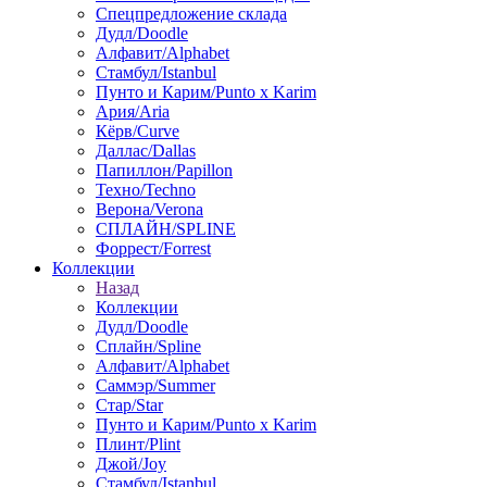
Спецпредложение склада
Дудл/Doodle
Алфавит/Alphabet
Стамбул/Istanbul
Пунто и Карим/Punto x Karim
Ария/Aria
Кёрв/Curve
Даллас/Dallas
Папиллон/Papillon
Техно/Techno
Верона/Verona
СПЛАЙН/SPLINE
Форрест/Forrest
Коллекции
Назад
Коллекции
Дудл/Doodle
Сплайн/Spline
Алфавит/Alphabet
Саммэр/Summer
Стар/Star
Пунто и Карим/Punto x Karim
Плинт/Plint
Джой/Joy
Стамбул/Istanbul