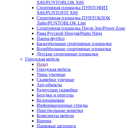
X8S/PUNTOBLOK X8S
Спортивная площадка ПУНТОФИТ
X8S/PUNTOFIT X8S
Спортивная площадка ПУНТОБЛОК
Лайн/PUNTOBLOK Line
Спортивная площадка Пауэр Зон/Power Zone
Рама Русский Ниндзя/Punto Ninja
Панна-футбол
Баскетбольные спортивные площадки
Волейбольные спортивные площадки
Детские спортивные площадки
Городская мебель
Назад
Городская мебель
Урны уличные
Скамейки уличные
Арт-объекты
Радиусные скамейки
Беседки и перголы
Велопарковки
Информационные стенды
Приствольные решетки
Комплекты мебели
Вазоны
Парковые шезлонги