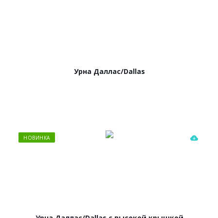
Урна Даллас/Dallas
НОВИНКА
Урна Даллас/Dallas c высокой крышкой