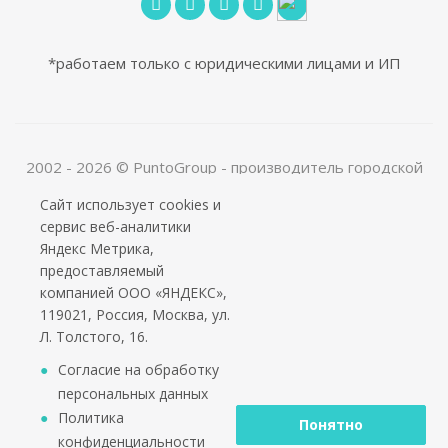
*работаем только с юридическими лицами и ИП
2002 - 2026 © PuntoGroup - производитель городской
мебели.
Сайт использует cookies и
Производитель имеет право вносить изменения в
сервис веб-аналитики
техническую документацию с минимальными
Яндекс Метрика,
изменениями во внешнем виде продукта.
предоставляемый
ООО «Алюдеко-К» ИНН 4401028410 ОГРН
компанией ООО «ЯНДЕКС»,
1024400509121
119021, Россия, Москва, ул.
Л. Толстого, 16.
Согласие на обработку
персональных данных
Политика
Понятно
конфиденциальности