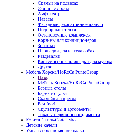
Скамьи на подвесах
Уличные столы
Амфитеатры
Навесы
Фасадные декоративные панели
Подпорные стенки
Остановочные комплексы
Корзины для кондиционеров
Зонтики
Площадки для выгула собак
Раздевалки
Контейнерные площадки для мусора
Другое
Мебель Хорека/HoReCa PuntoGroup
Назад
Мебель Хорека/HoReCa PuntoGroup
Барные столы
Барные стулья
Скамейки и кресла
Fast food
Скульптуры и артобъекты
Товары первой необходимости
Кортен Стиль/Corten style
Детские качели
Умная спортивная площадка