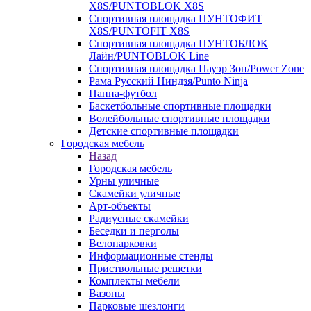
X8S/PUNTOBLOK X8S
Спортивная площадка ПУНТОФИТ
X8S/PUNTOFIT X8S
Спортивная площадка ПУНТОБЛОК
Лайн/PUNTOBLOK Line
Спортивная площадка Пауэр Зон/Power Zone
Рама Русский Ниндзя/Punto Ninja
Панна-футбол
Баскетбольные спортивные площадки
Волейбольные спортивные площадки
Детские спортивные площадки
Городская мебель
Назад
Городская мебель
Урны уличные
Скамейки уличные
Арт-объекты
Радиусные скамейки
Беседки и перголы
Велопарковки
Информационные стенды
Приствольные решетки
Комплекты мебели
Вазоны
Парковые шезлонги