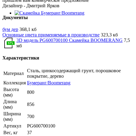
пришлем вам коммерческое предложение
Дизайнер - Дмитрий Ярков
Документы
бум дер
368,1 кб
Основные цвета применяемые в производстве
323,3 кб
3D модель PG600700100 Скамейка BOOMERANG
7,5
мб
Характеристики
Сталь, цинкосодержащий грунт, порошковое
Материал
покрытие, дерево
Коллекция
Бумеранг/Boomerang
Высота
800
(мм)
Длина
856
(мм)
Ширина
700
(мм)
Артикул
PG600700100
Вес, кг
37