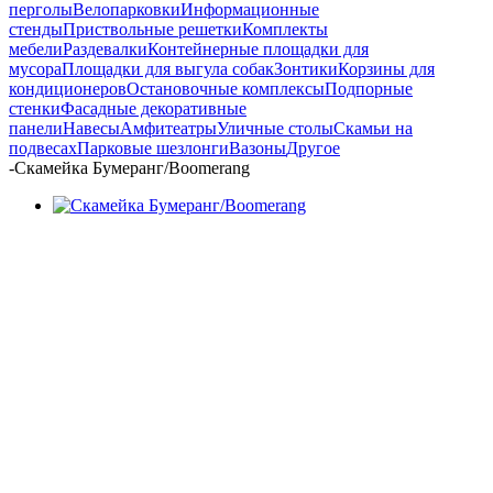
перголы
Велопарковки
Информационные
стенды
Приствольные решетки
Комплекты
мебели
Раздевалки
Контейнерные площадки для
мусора
Площадки для выгула собак
Зонтики
Корзины для
кондиционеров
Остановочные комплексы
Подпорные
стенки
Фасадные декоративные
панели
Навесы
Амфитеатры
Уличные столы
Скамьи на
подвесах
Парковые шезлонги
Вазоны
Другое
-
Скамейка Бумеранг/Boomerang