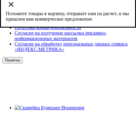
Сайт использует cookies и сервис веб-аналитики Яндекс
Метрика, предоставляемый компанией ООО «ЯНДЕКС»,
119021, Россия, Москва, ул. Л. Толстого, 16.
Положите товары в корзину, отправьте нам на расчет, и мы
пришлем вам коммерческое предложение
Согласие на обработку персональных данных
Политика конфиденциальности
Согласие на получение рассылки рекламно-
информационных материалов
Согласие на обработку персональных данных сервиса
«ЯНДЕКС.МЕТРИКА»
Понятно