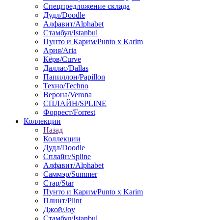
Спецпредложение склада
Дудл/Doodle
Алфавит/Alphabet
Стамбул/Istanbul
Пунто и Карим/Punto x Karim
Ария/Aria
Кёрв/Curve
Даллас/Dallas
Папиллон/Papillon
Техно/Techno
Верона/Verona
СПЛАЙН/SPLINE
Форрест/Forrest
Коллекции
Назад
Коллекции
Дудл/Doodle
Сплайн/Spline
Алфавит/Alphabet
Саммэр/Summer
Стар/Star
Пунто и Карим/Punto x Karim
Плинт/Plint
Джой/Joy
Стамбул/Istanbul