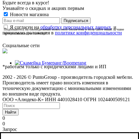
Будьте всегда в курсе!
Узнавайте о скидках и акциях первым
Новости магазина
Я согласен на
обработку персональных данных
, и
Подпишитесь на еженедельный новостной бюллетень и получайте наши лучшие
принимаю положения в
политике конфиденциальности
материалы каждую пятницу!
Социальные сети
*работаем только с юридическими лицами и ИП
2002 - 2026 © PuntoGroup - производитель городской мебели.
Производитель имеет право вносить изменения в
техническую документацию с минимальными изменениями
во внешнем виде продукта.
ООО «Алюдеко-К» ИНН 4401028410 ОГРН 1024400509121
Найти
0
0
Запрос