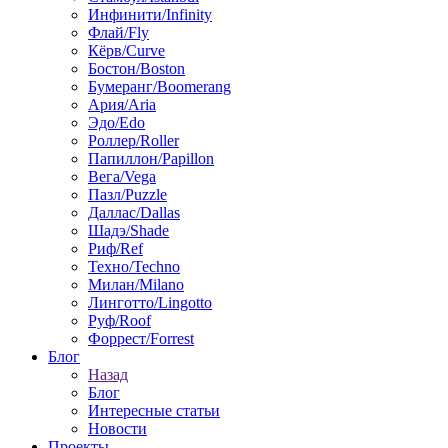
Инфинити/Infinity
Флай/Fly
Кёрв/Curve
Бостон/Boston
Бумеранг/Boomerang
Ария/Aria
Эдо/Edo
Роллер/Roller
Папиллон/Papillon
Вега/Vega
Пазл/Puzzle
Даллас/Dallas
Шадэ/Shade
Риф/Ref
Техно/Techno
Милан/Milano
Линготто/Lingotto
Руф/Roof
Форрест/Forrest
Блог
Назад
Блог
Интересные статьи
Новости
Проекты