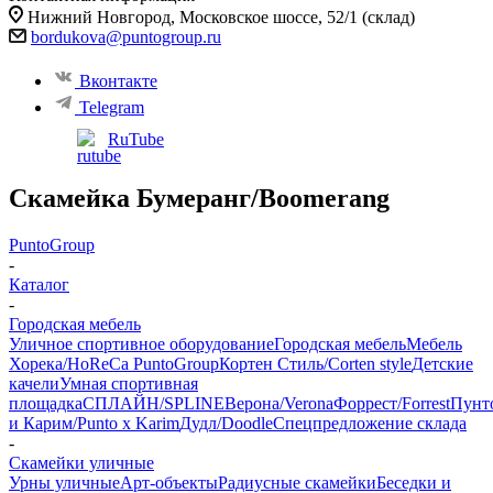
Нижний Новгород, ​Московское шоссе, 52/1 (склад)
bordukova@puntogroup.ru
Вконтакте
Telegram
RuTube
Скамейка Бумеранг/Boomerang
PuntoGroup
-
Каталог
-
Городская мебель
Уличное спортивное оборудование
Городская мебель
Мебель
Хорека/HoReCa PuntoGroup
Кортен Стиль/Corten style
Детские
качели
Умная спортивная
площадка
СПЛАЙН/SPLINE
Верона/Verona
Форрест/Forrest
Пунт
и Карим/Punto x Karim
Дудл/Doodle
Спецпредложение склада
-
Скамейки уличные
Урны уличные
Арт-объекты
Радиусные скамейки
Беседки и