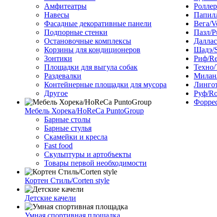
Амфитеатры
Роллер
Навесы
Папилл
Фасадные декоративные панели
Вега/V
Подпорные стенки
Пазл/P
Остановочные комплексы
Даллас
Корзины для кондиционеров
Шадэ/
Зонтики
Риф/Re
Площадки для выгула собак
Техно/
Раздевалки
Милан/
Контейнерные площадки для мусора
Лингот
Другое
Руф/Ro
Форрес
Мебель Хорека/HoReCa PuntoGroup
Барные столы
Барные стулья
Скамейки и кресла
Fast food
Скульптуры и артобъекты
Товары первой необходимости
Кортен Стиль/Corten style
Детские качели
Умная спортивная площадка