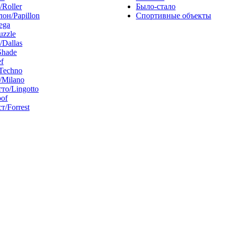
/Roller
Было-стало
он/Papillon
Спортивные объекты
ega
uzzle
/Dallas
Shade
f
Techno
Milano
то/Lingotto
of
т/Forrest