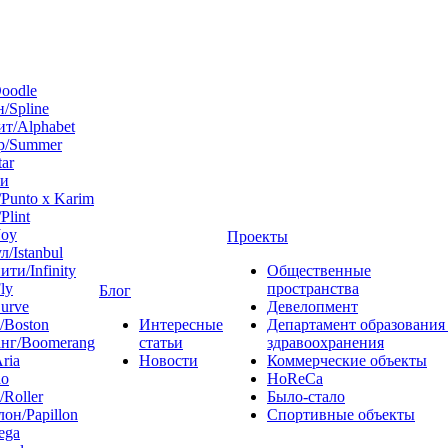
oodle
/Spline
т/Alphabet
р/Summer
tar
 и
Punto x Karim
Plint
Joy
Проекты
л/Istanbul
ти/Infinity
Общественные
ly
пространства
Блог
urve
Девелопмент
/Boston
Интересные
Департамент образования
нг/Boomerang
статьи
здравоохранения
ria
Новости
Коммерческие объекты
do
HoReCa
/Roller
Было-стало
он/Papillon
Спортивные объекты
ega