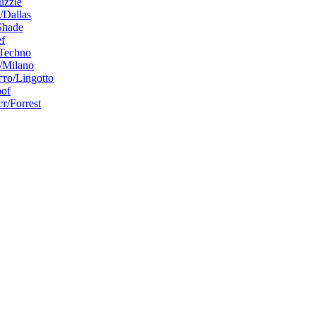
uzzle
/Dallas
Shade
f
Techno
Milano
то/Lingotto
of
т/Forrest