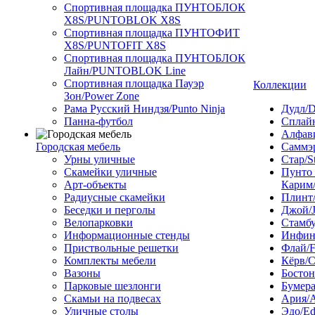
Спортивная площадка ПУНТОБЛОК
X8S/PUNTOBLOK X8S
Спортивная площадка ПУНТОФИТ
X8S/PUNTOFIT X8S
Спортивная площадка ПУНТОБЛОК
Лайн/PUNTOBLOK Line
Спортивная площадка Пауэр
Коллекции
Зон/Power Zone
Рама Русский Ниндзя/Punto Ninja
Дудл/D
Панна-футбол
Сплайн
Алфави
Городская мебель
Саммэ
Урны уличные
Стар/S
Скамейки уличные
Пунто
Арт-объекты
Карим/
Радиусные скамейки
Плинт/
Беседки и перголы
Джой/
Велопарковки
Стамбу
Информационные стенды
Инфини
Приствольные решетки
Флай/F
Комплекты мебели
Кёрв/C
Вазоны
Бостон
Парковые шезлонги
Бумера
Скамьи на подвесах
Ария/A
Уличные столы
Эдо/E