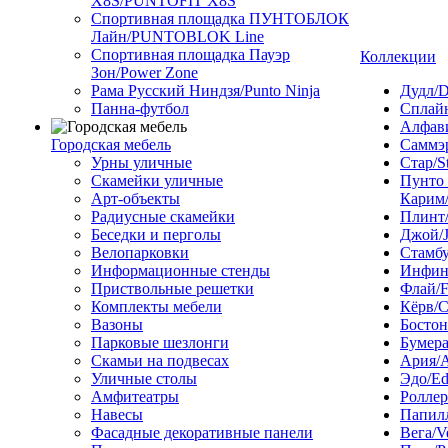
X8S/PUNTOFIT X8S
Спортивная площадка ПУНТОБЛОК
Лайн/PUNTOBLOK Line
Спортивная площадка Пауэр
Коллекции
Зон/Power Zone
Рама Русский Ниндзя/Punto Ninja
Дудл/D
Панна-футбол
Сплайн
Алфави
Городская мебель
Саммэ
Урны уличные
Стар/S
Скамейки уличные
Пунто
Арт-объекты
Карим/
Радиусные скамейки
Плинт/
Беседки и перголы
Джой/
Велопарковки
Стамбу
Информационные стенды
Инфини
Приствольные решетки
Флай/F
Комплекты мебели
Кёрв/C
Вазоны
Бостон
Парковые шезлонги
Бумера
Скамьи на подвесах
Ария/A
Уличные столы
Эдо/E
Амфитеатры
Роллер
Навесы
Папилл
Фасадные декоративные панели
Вега/V