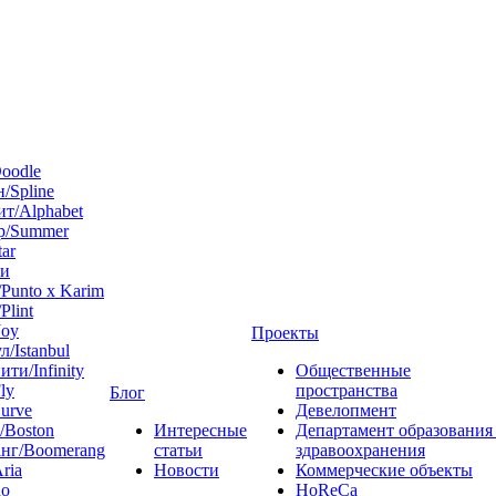
oodle
/Spline
т/Alphabet
р/Summer
tar
 и
Punto x Karim
Plint
Joy
Проекты
л/Istanbul
ти/Infinity
Общественные
ly
пространства
Блог
urve
Девелопмент
/Boston
Интересные
Департамент образования
нг/Boomerang
статьи
здравоохранения
ria
Новости
Коммерческие объекты
do
HoReCa