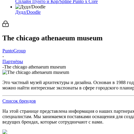
Сплайн Пунто и Кор/Spline Punto x Core
Дудл/Doodle
The chicago athenaeum museum
PuntoGroup
-
Партнёры
-
The chicago athenaeum museum
Это частный музей архитектуры и дизайна. Основан в 1988 году
можно найти интересные экспонаты в сфере городского плани
Список брендов
На этой странице представлена информация о наших партнера
специалистам. Мы занимаемся поставками оснащения для созд
ведущих брендах, которые сотрудничают с нами.