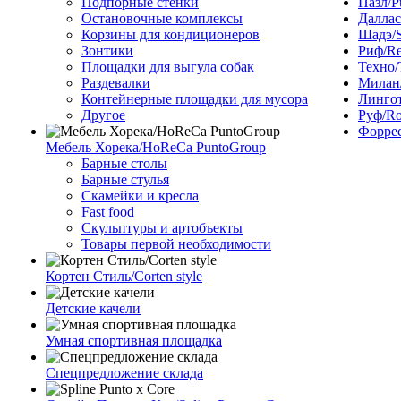
Подпорные стенки
Пазл/P
Остановочные комплексы
Даллас
Корзины для кондиционеров
Шадэ/
Зонтики
Риф/Re
Площадки для выгула собак
Техно/
Раздевалки
Милан/
Контейнерные площадки для мусора
Лингот
Другое
Руф/Ro
Форрес
Мебель Хорека/HoReCa PuntoGroup
Барные столы
Барные стулья
Скамейки и кресла
Fast food
Скульптуры и артобъекты
Товары первой необходимости
Кортен Стиль/Corten style
Детские качели
Умная спортивная площадка
Спецпредложение склада